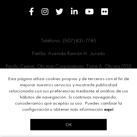
Teléfono: (507) 831-7785
Paitilla, Avenida Ramón H. Jurado
Pacific Center, Oficinas Corporativas, Torre A, Oficina 1702
Esta página utiliza cookies propias y de terceros con el fin de
Panamá, Ciudad de Panamá
mejorar nuestros servicios y mostrarle publicidad
relacionada con sus preferencias mediante el análisis de sus
hábitos de navegación. Si continuas navegando,
consideramos que aceptas su uso. Puedes cambiar la
Términos y condiciones
configuración u obtener más información
aquí
.
Políticas de privacidad
OK
Todos los derechos reservados ©2024 -
Socialité