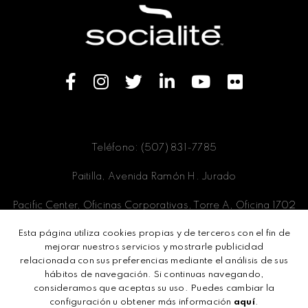
Teléfono: (507) 831-7785
Paitilla, Avenida Ramón H. Jurado
Pacific Center, Oficinas Corporativas, Torre A, Oficina 1702
Esta página utiliza cookies propias y de terceros con el fin de
Panamá, Ciudad de Panamá
mejorar nuestros servicios y mostrarle publicidad
relacionada con sus preferencias mediante el análisis de sus
hábitos de navegación. Si continuas navegando,
consideramos que aceptas su uso. Puedes cambiar la
Términos y condiciones
configuración u obtener más información
aquí
.