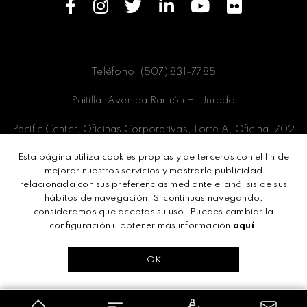
Teléfono: (507) 831-7785
Paitilla, Avenida Ramón H. Jurado
Pacific Center, Oficinas Corporativas, Torre A, Oficina 1702
Esta página utiliza cookies propias y de terceros con el fin de
Panamá, Ciudad de Panamá
mejorar nuestros servicios y mostrarle publicidad
relacionada con sus preferencias mediante el análisis de sus
hábitos de navegación. Si continuas navegando,
consideramos que aceptas su uso. Puedes cambiar la
Términos y condiciones
configuración u obtener más información
aquí
.
Políticas de privacidad
OK
Todos los derechos reservados ©2024 -
Socialité