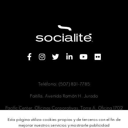
Teléfono: (507) 831-7785
Paitilla, Avenida Ramón H. Jurado
Pacific Center, Oficinas Corporativas, Torre A, Oficina 1702
Esta página utiliza cookies propias y de terceros con el fin de
Panamá, Ciudad de Panamá
mejorar nuestros servicios y mostrarle publicidad