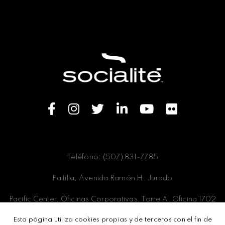
Teléfono: (507) 831-7785
Paitilla, Avenida Ramón H. Jurado
Pacific Center, Oficinas Corporativas, Torre A, Oficina 1702
Esta página utiliza cookies propias y de terceros con el fin de
Panamá, Ciudad de Panamá