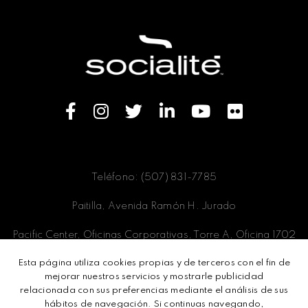
Teléfono: (507) 831-7785
Paitilla, Avenida Ramón H. Jurado
Pacific Center, Oficinas Corporativas, Torre A, Oficina 1702
Esta página utiliza cookies propias y de terceros con el fin de
Panamá, Ciudad de Panamá
mejorar nuestros servicios y mostrarle publicidad
relacionada con sus preferencias mediante el análisis de sus
hábitos de navegación. Si continuas navegando,