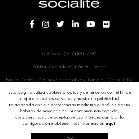
Teléfono: (507) 831-7785
Paitilla, Avenida Ramón H. Jurado
Pacific Center, Oficinas Corporativas, Torre A, Oficina 1702
Esta página utiliza cookies propias y de terceros con el fin de
Panamá, Ciudad de Panamá
mejorar nuestros servicios y mostrarle publicidad
relacionada con sus preferencias mediante el análisis de sus
hábitos de navegación. Si continuas navegando,
consideramos que aceptas su uso. Puedes cambiar la
Términos y condiciones
configuración u obtener más información
aquí
.
Políticas de privacidad