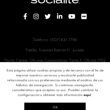
Teléfono: (507) 831-7785
Paitilla, Avenida Ramón H. Jurado
Pacific Center, Oficinas Corporativas, Torre A, Oficina 1702
Esta página utiliza cookies propias y de terceros con el fin de
Panamá, Ciudad de Panamá
mejorar nuestros servicios y mostrarle publicidad
relacionada con sus preferencias mediante el análisis de sus
hábitos de navegación. Si continuas navegando,
consideramos que aceptas su uso. Puedes cambiar la
Términos y condiciones
configuración u obtener más información
aquí
.
Políticas de privacidad
OK