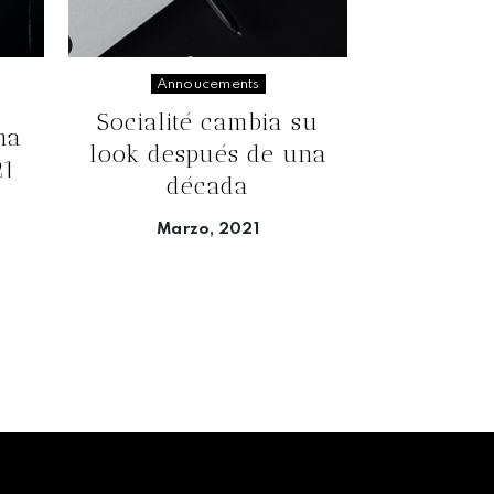
Annoucements
Socialité cambia su
ma
look después de una
21
década
Marzo, 2021
Seguir leyendo