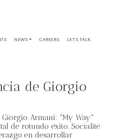
NTS
CAREERS
LET´S TALK
NEWS
cia de Giorgio
e Giorgio Armani: "My Way"
al de rotundo éxito. Socialité
erazgo en desarrollar