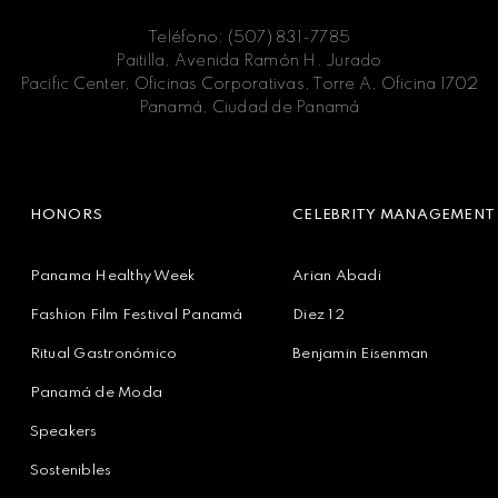
Teléfono: (507) 831-7785
Paitilla, Avenida Ramón H. Jurado
Pacific Center, Oficinas Corporativas, Torre A, Oficina 1702
Panamá, Ciudad de Panamá
HONORS
CELEBRITY MANAGEMENT
Panama Healthy Week
Arian Abadi
Fashion Film Festival Panamá
Diez 12
Ritual Gastronómico
Benjamin Eisenman
Panamá de Moda
Speakers
Sostenibles