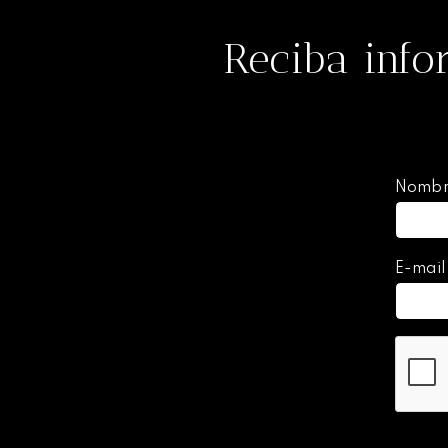
Reciba info
Nomb
E-mai