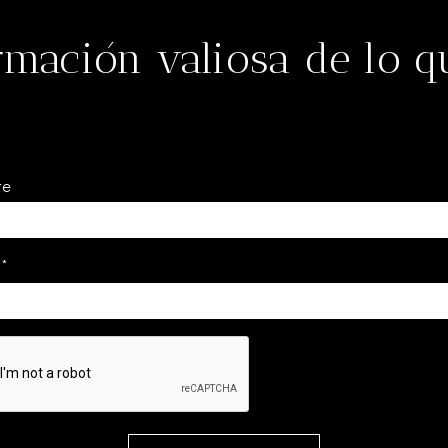
rmación valiosa de lo 
re
l
*