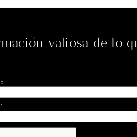
rmación valiosa de lo 
re
l
*