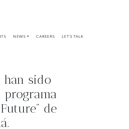
NTS
CAREERS
LET´S TALK
NEWS
 han sido
l programa
 Future” de
á.