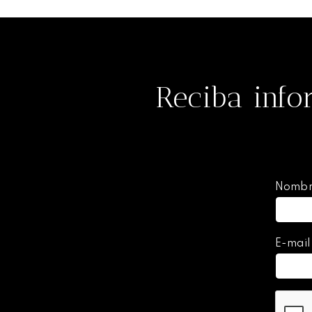
Reciba info
Nomb
E-mai