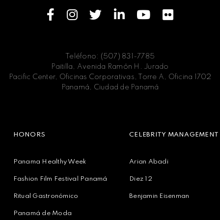
Teléfono: (507) 831-7785
Paitilla, Avenida Ramón H. Jurado
Pacific Center, Oficinas Corporativas, Torre A, Oficina 1702
Panamá, Ciudad de Panamá
HONORS
CELEBRITY MANAGEMENT
Panama Healthy Week
Arian Abadi
Fashion Film Festival Panamá
Diez 12
Ritual Gastronómico
Benjamin Eisenman
Panamá de Moda