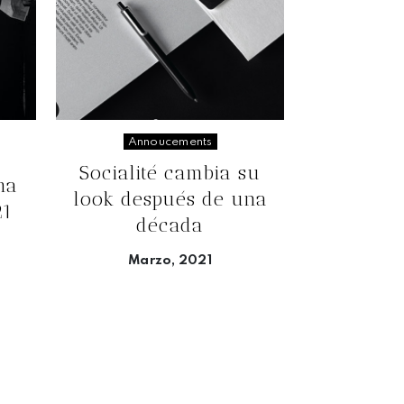
Annoucements
Socialité cambia su
ma
look después de una
21
década
Marzo, 2021
Seguir leyendo