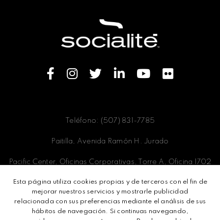
Teléfono: (507) 831-7785
Paitilla, Avenida Ramón H. Jurado
Pacific Center, Oficinas Corporativas, Torre A, Oficina 1702
Esta página utiliza cookies propias y de terceros con el fin de
Panamá, Ciudad de Panamá
mejorar nuestros servicios y mostrarle publicidad
relacionada con sus preferencias mediante el análisis de sus
hábitos de navegación. Si continuas navegando,