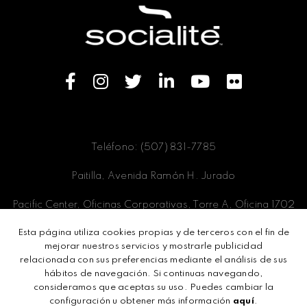
Teléfono: (507) 831-7785
Paitilla, Avenida Ramón H. Jurado
Pacific Center, Oficinas Corporativas, Torre A, Oficina 1702
Esta página utiliza cookies propias y de terceros con el fin de
Panamá, Ciudad de Panamá
mejorar nuestros servicios y mostrarle publicidad
relacionada con sus preferencias mediante el análisis de sus
hábitos de navegación. Si continuas navegando,
consideramos que aceptas su uso. Puedes cambiar la
Términos y condiciones
configuración u obtener más información
aquí
.