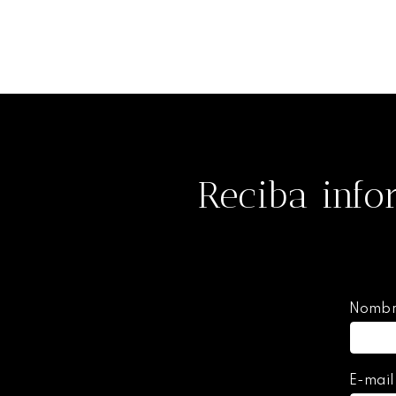
Reciba info
Nomb
E-mai