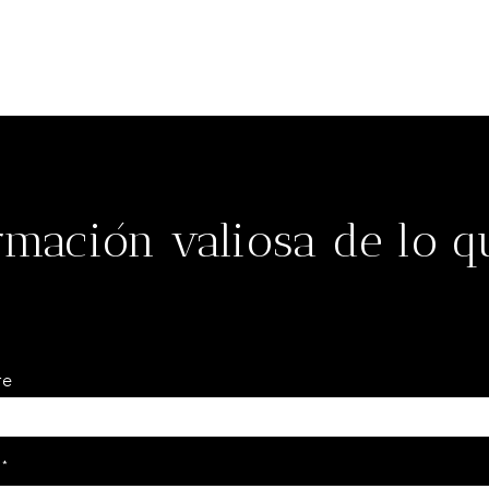
rmación valiosa de lo 
re
l
*