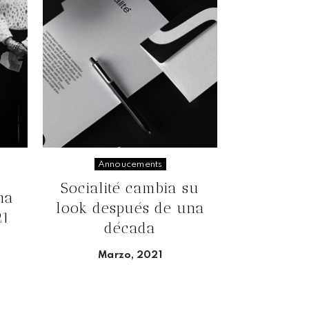
Annoucements
Socialité cambia su
ma
look después de una
21
década
Marzo, 2021
Seguir leyendo