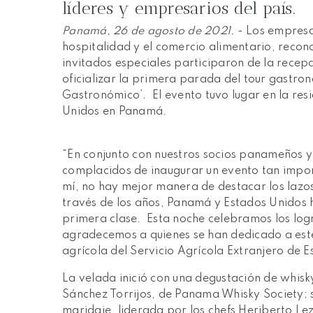
líderes y empresarios del país.
Panamá, 26 de agosto de 2021.
- Los empresa
hospitalidad y el comercio alimentario, recono
invitados especiales participaron de la rece
oficializar la primera parada del tour gastron
Gastronómico’. El evento tuvo lugar en la res
Unidos en Panamá.
“En conjunto con nuestros socios panameños 
complacidos de inaugurar un evento tan impo
mí, no hay mejor manera de destacar los lazos
través de los años, Panamá y Estados Unidos h
primera clase. Esta noche celebramos los lo
agradecemos a quienes se han dedicado a est
agrícola del Servicio Agrícola Extranjero de 
La velada inició con una degustación de whisk
Sánchez Torrijos, de Panama Whisky Society; 
maridaje, liderada por los chefs Heriberto Lez