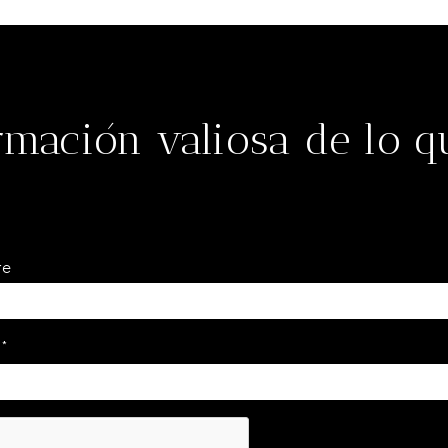
rmación valiosa de lo 
re
l
*