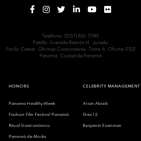
Teléfono: (507) 831-7785
Paitilla, Avenida Ramón H. Jurado
Pacific Center, Oficinas Corporativas, Torre A, Oficina 1702
Panamá, Ciudad de Panamá
HONORS
CELEBRITY MANAGEMENT
Panama Healthy Week
Arian Abadi
Fashion Film Festival Panamá
Diez 12
Ritual Gastronómico
Benjamin Eisenman
Panamá de Moda