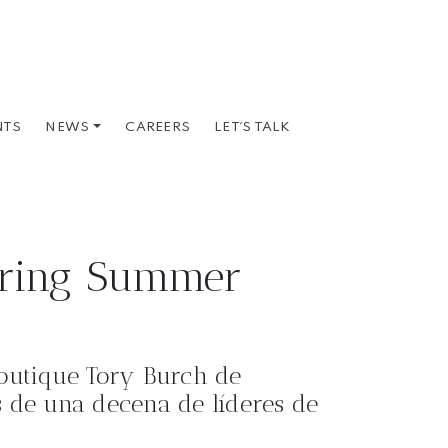
NTS
CAREERS
LET´S TALK
NEWS
pring Summer
boutique Tory Burch de
de una decena de líderes de