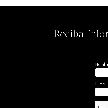
Reciba info
Nomb
E-mai