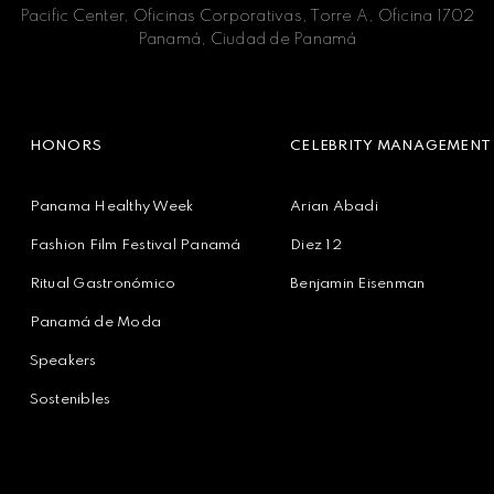
Pacific Center, Oficinas Corporativas, Torre A, Oficina 1702
Panamá, Ciudad de Panamá
HONORS
CELEBRITY MANAGEMENT
Panama Healthy Week
Arian Abadi
Fashion Film Festival Panamá
Diez 12
Ritual Gastronómico
Benjamin Eisenman
Panamá de Moda
Speakers
Sostenibles