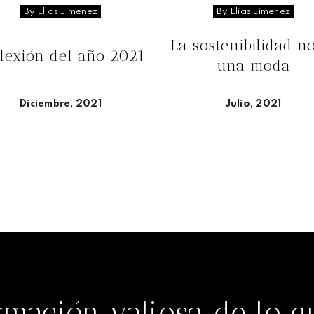
By Elias Jimenez
By Elias Jimenez
La sostenibilidad n
lexión del año 2021
una moda
Diciembre, 2021
Julio, 2021
Seguir leyendo
Seguir leyendo
rmación valiosa de lo 