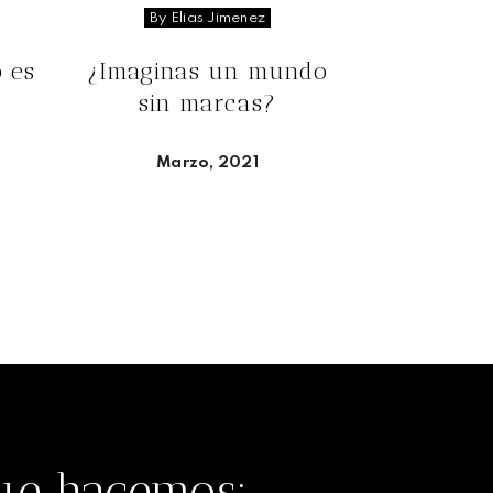
By Elias Jimenez
o es
¿Imaginas un mundo
sin marcas?
Marzo, 2021
Seguir leyendo
que hacemos: