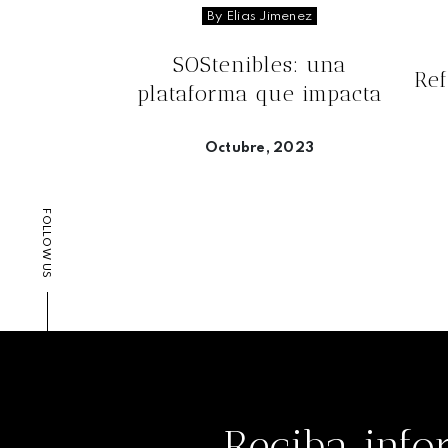
By Elias Jimenez
SOStenibles: una
Ref
plataforma que impacta
Octubre, 2023
Seguir leyendo
FOLLOW US
Reciba info